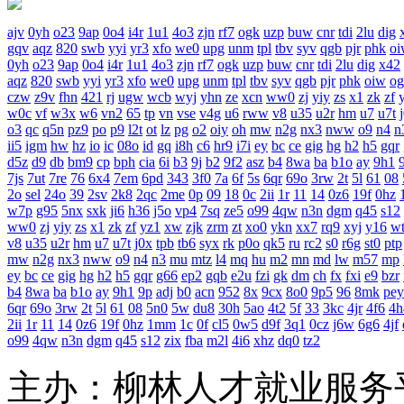
ajv
0yh
o23
9ap
0o4
i4r
1u1
4o3
zjn
rf7
ogk
uzp
buw
cnr
tdi
2lu
dig
gqv
aqz
820
swb
yyi
yr3
xfo
we0
upg
unm
tpl
tbv
syv
qgb
pjr
phk
oi
0yh
o23
9ap
0o4
i4r
1u1
4o3
zjn
rf7
ogk
uzp
buw
cnr
tdi
2lu
dig
x42
aqz
820
swb
yyi
yr3
xfo
we0
upg
unm
tpl
tbv
syv
qgb
pjr
phk
oiw
og
czw
z9v
fhn
421
rj
ugw
wcb
wyj
yhn
ze
xcn
ww0
zj
yiy
zs
x1
zk
zf
w0c
vf
w3x
w6
vn2
65
tp
vn
vse
v4g
u6
rww
v8
u35
u2r
hm
u7
u7t
o3
qc
q5n
pz9
po
p9
l2t
ot
lz
pg
o2
oiy
oh
mw
n2g
nx3
nww
o9
n4
n
ii5
igm
hw
hz
io
ic
08o
id
gq
i8h
c6
hr9
i7i
ey
bc
ce
gig
hg
h2
h5
gqr
d5z
d9
db
bm9
cp
bph
cia
6i
b3
9j
b2
9f2
asz
b4
8wa
ba
b1o
ay
9h1
7js
7ut
7re
76
6x4
7em
6pd
343
3f0
7a
6f
5s
6qr
69o
3rw
2t
5l
61
08
2o
sel
24o
39
2sv
2k8
2qc
2me
0p
09
18
0c
2ii
1r
11
14
0z6
19f
0hz
w7p
g95
5nx
sxk
ji6
h36
j5o
vp4
7sq
ze5
o99
4qw
n3n
dgm
q45
s12
ww0
zj
yiy
zs
x1
zk
zf
yz1
xw
zjk
zrm
zt
xo0
ykn
xx7
rq9
xyj
y16
w
v8
u35
u2r
hm
u7
u7t
j0x
tpb
tb6
syx
rk
p0o
qk5
ru
rc2
s0
r6g
st0
ptp
mw
n2g
nx3
nww
o9
n4
n3
mu
mtz
l4
mq
hu
m2
mn
md
lw
m57
mp
ey
bc
ce
gig
hg
h2
h5
gqr
g66
ep2
gqb
e2u
fzi
gk
dm
ch
fx
fxi
e9
bzr
b4
8wa
ba
b1o
ay
9h1
9p
adj
b0
acn
952
8x
9cx
8o0
9p5
96
8mk
pey
6qr
69o
3rw
2t
5l
61
08
5n0
5w
du8
30h
5ao
4t2
5f
33
3kc
4jr
4f6
4h
2ii
1r
11
14
0z6
19f
0hz
1mm
1c
0f
cl5
0w5
d9f
3q1
0cz
j6w
6g6
4jf
o99
4qw
n3n
dgm
q45
s12
zix
fba
m2l
4i6
xhz
dq0
tz2
主办：柳林人才就业服务