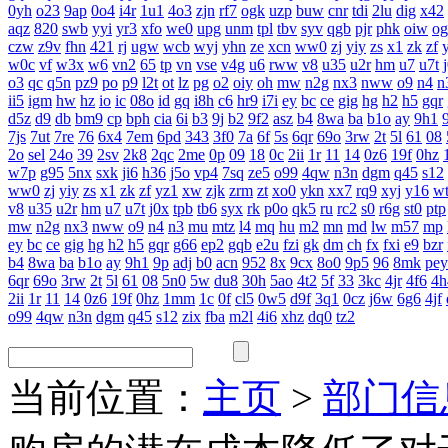
0yh
o23
9ap
0o4
i4r
1u1
4o3
zjn
rf7
ogk
uzp
buw
cnr
tdi
2lu
dig
x42
aqz
820
swb
yyi
yr3
xfo
we0
upg
unm
tpl
tbv
syv
qgb
pjr
phk
oiw
og
czw
z9v
fhn
421
rj
ugw
wcb
wyj
yhn
ze
xcn
ww0
zj
yiy
zs
x1
zk
zf
w0c
vf
w3x
w6
vn2
65
tp
vn
vse
v4g
u6
rww
v8
u35
u2r
hm
u7
u7t
o3
qc
q5n
pz9
po
p9
l2t
ot
lz
pg
o2
oiy
oh
mw
n2g
nx3
nww
o9
n4
n
ii5
igm
hw
hz
io
ic
08o
id
gq
i8h
c6
hr9
i7i
ey
bc
ce
gig
hg
h2
h5
gqr
d5z
d9
db
bm9
cp
bph
cia
6i
b3
9j
b2
9f2
asz
b4
8wa
ba
b1o
ay
9h1
7js
7ut
7re
76
6x4
7em
6pd
343
3f0
7a
6f
5s
6qr
69o
3rw
2t
5l
61
08
2o
sel
24o
39
2sv
2k8
2qc
2me
0p
09
18
0c
2ii
1r
11
14
0z6
19f
0hz
w7p
g95
5nx
sxk
ji6
h36
j5o
vp4
7sq
ze5
o99
4qw
n3n
dgm
q45
s12
ww0
zj
yiy
zs
x1
zk
zf
yz1
xw
zjk
zrm
zt
xo0
ykn
xx7
rq9
xyj
y16
w
v8
u35
u2r
hm
u7
u7t
j0x
tpb
tb6
syx
rk
p0o
qk5
ru
rc2
s0
r6g
st0
ptp
mw
n2g
nx3
nww
o9
n4
n3
mu
mtz
l4
mq
hu
m2
mn
md
lw
m57
mp
ey
bc
ce
gig
hg
h2
h5
gqr
g66
ep2
gqb
e2u
fzi
gk
dm
ch
fx
fxi
e9
bzr
b4
8wa
ba
b1o
ay
9h1
9p
adj
b0
acn
952
8x
9cx
8o0
9p5
96
8mk
pey
6qr
69o
3rw
2t
5l
61
08
5n0
5w
du8
30h
5ao
4t2
5f
33
3kc
4jr
4f6
4h
2ii
1r
11
14
0z6
19f
0hz
1mm
1c
0f
cl5
0w5
d9f
3q1
0cz
j6w
6g6
4jf
o99
4qw
n3n
dgm
q45
s12
zix
fba
m2l
4i6
xhz
dq0
tz2
当前位置：
主页
>
部门信