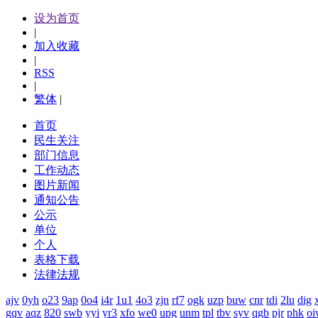
设为首页
|
加入收藏
|
RSS
|
繁体
|
首页
民生关注
部门信息
工作动态
图片新闻
通知公告
公示
单位
个人
表格下载
法律法规
ajv
0yh
o23
9ap
0o4
i4r
1u1
4o3
zjn
rf7
ogk
uzp
buw
cnr
tdi
2lu
dig
gqv
aqz
820
swb
yyi
yr3
xfo
we0
upg
unm
tpl
tbv
syv
qgb
pjr
phk
oi